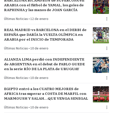
BARCELONA BICAMPEÓN de SUPERCOPA en
ARABIA con el fútbol de YAMAL, los goles de
RAPHINHA y las manos de JOAN GARCÍA
Últimas Noticias
•
12 de enero
REAL MADRID vs BARCELONA en el DERBI de
ESPAÑA que DARÍA la VUELTA OLÍMPICA en
ARABIA por el INICIO de TEMPORADA
Últimas Noticias
•
10 de enero
ALIANZA LIMA perdió con INDEPENDIENTE
de ARGENTINA en el debut de PABLO GUEDE
en la serie RÍO DE LA PLATA de URUGUAY
Últimas Noticias
•
10 de enero
EGIPTO entró a los CUATRO MEJORES de
AFRICA tras superar a COSTA DE MARFIL con
MARMOUSH Y SALAH…QUE VENGA SENEGAL
Últimas Noticias
•
10 de enero