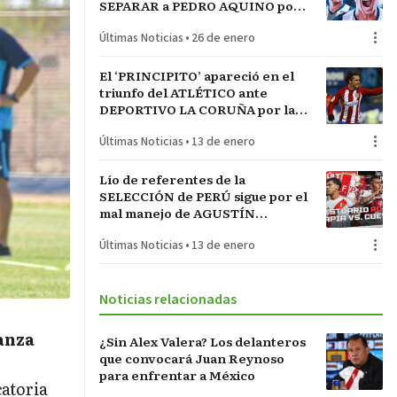
SEPARAR a PEDRO AQUINO por
acto de indisciplina en
Últimas Noticias
•
26 de enero
MONTEVIDEO
El ‘PRINCIPITO’ apareció en el
triunfo del ATLÉTICO ante
DEPORTIVO LA CORUÑA por la
COPA del REY en partido parejo
Últimas Noticias
•
13 de enero
Lío de referentes de la
SELECCIÓN de PERÚ sigue por el
mal manejo de AGUSTÍN
LOZANO al frente de la
Últimas Noticias
•
13 de enero
FEDERACIÓN PERUANA de
FÚTBOL
Noticias relacionadas
anza
¿Sin Alex Valera? Los delanteros
que convocará Juan Reynoso
e
para enfrentar a México
catoria