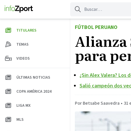
Saltar
al
contenido
FÚTBOL PERUANO
TITULARES
Alianza 
TEMAS
para per
VIDEOS
¿Sin Alex Valera? Los
ÚLTIMAS NOTICIAS
Salió campeón dos vec
COPA AMÉRICA 2024
Por Betsabe Saavedra
•
31 
LIGA MX
MLS