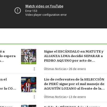
ó a
Sigue el ESCÁNDALO en MATUTE y
do espera
ALIANZA LIMA decidió SEPARAR a
A
PEDRO AQUINO por acto de
indisciplina en MONTEVIDEO
Últimas Noticias
•
26 de enero
n el
Lío de referentes de la SELECCIÓN
de PERÚ sigue por el mal manejo de
r la COPA
AGUSTÍN LOZANO al frente de la
FEDERACIÓN PERUANA de FÚTBOL
Últimas Noticias
•
13 de enero