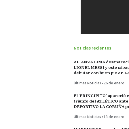
Noticias recientes
ALIANZA LIMA desapareci
LIONEL MESSI y este sába
debutar con buen pie en L
INCONTRASTABLE
Últimas Noticias
•
26 de enero
El ‘PRINCIPITO’ apareció e
triunfo del ATLÉTICO ante
DEPORTIVO LA CORUÑA po
del REY en partido parejo
Últimas Noticias
•
13 de enero