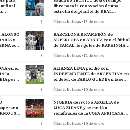
AS para
Salida de TÉCNICO deja el campo
mifinal
libre para la renovación de una
un
estrella del plantel de REAL
MADRID
Últimas Noticias
•
13 de enero
I ALONSO
BARCELONA BICAMPEÓN de
RABIA y
SUPERCOPA en ARABIA con el fútbol
TERNA con
de YAMAL, los goles de RAPHINHA y
lantel
las manos de JOAN GARCÍA
Últimas Noticias
•
12 de enero
NA en el
ALIANZA LIMA perdió con
A la
INDEPENDIENTE de ARGENTINA en
IA por el
el debut de PABLO GUEDE en la serie
RÍO DE LA PLATA de URUGUAY
Últimas Noticias
•
10 de enero
O
NIGERIA derrotó a ARGELIA de
uperar a
LUCA ZIDANE y se metió a
MARMOUSH
semifinales de la COPA AFRICANA de
NEGAL
NACIONES ante MARRUECOS
Últimas Noticias
•
10 de enero