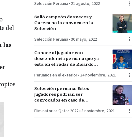
Selección Peruana
•
21 agosto, 2022
Salió campeón dos veces y
o
Gareca no lo convoca en la
te del
Selección
Selección Peruana
•
30 mayo, 2022
 las
Conoce al jugador con
descendencia peruana que ya
está en el radar de Ricardo
ber
Gareca
Peruanos en el exterior
•
24 noviembre, 2021
ropios
Selección peruana: Estos
jugadores podrían ser
convocados en caso de
emergencia
Eliminatorias Qatar 2022
•
3 noviembre, 2021