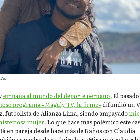
28.
ay
empaña al mundo del deporte peruano
. El pasado
moso programa «Magaly TV, la firme»
difundió un 
z, futbolista de Alianza Lima, siendo ampayado
mie
misteriosa mujer
. Lo que hace más polémico este cas
stá en pareja desde hace más de 8 años con Claudia
bién es madre de su única hija ¡Mira qué se ha sab