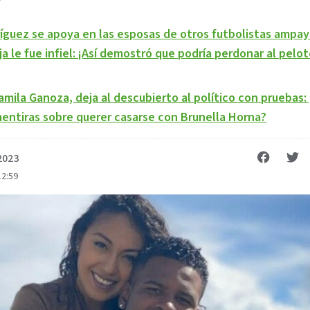
ríguez se apoya en las esposas de otros futbolistas ampay
a le fue infiel: ¡Así demostró que podría perdonar al pelot
amila Ganoza, deja al descubierto al político con pruebas
mentiras sobre querer casarse con Brunella Horna?
 2023
12:59