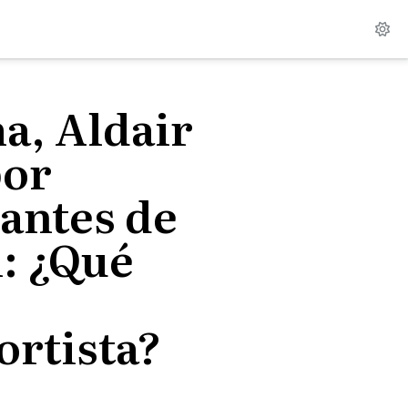
ma, Aldair
por
 antes de
l: ¿Qué
ortista?