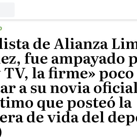
O
lista de Alianza Li
ez, fue ampayado 
TV, la firme» poco
tar a su novia oficia
ltimo que posteó la
ra de vida del dep
)