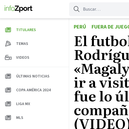
Saltar
al
contenido
PERÚ
FUERA DE JUEG
TITULARES
El futbo
TEMAS
Rodrígu
VIDEOS
«Magaly 
ir a visi
ÚLTIMAS NOTICIAS
fue lo ú
COPA AMÉRICA 2024
compañe
LIGA MX
(VIDEO
MLS