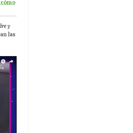
a cómo
dre y
an las