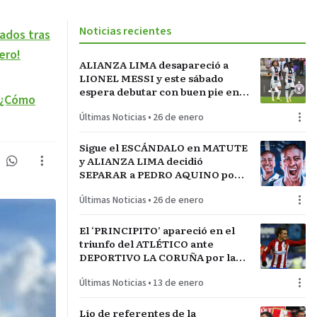
Noticias recientes
ados tras
ero!
ALIANZA LIMA desapareció a
LIONEL MESSI y este sábado
espera debutar con buen pie en
: ¿Cómo
LA INCONTRASTABLE
Últimas Noticias
•
26 de enero
Sigue el ESCÁNDALO en MATUTE
y ALIANZA LIMA decidió
SEPARAR a PEDRO AQUINO por
acto de indisciplina en
Últimas Noticias
•
26 de enero
MONTEVIDEO
El ‘PRINCIPITO’ apareció en el
triunfo del ATLÉTICO ante
DEPORTIVO LA CORUÑA por la
COPA del REY en partido parejo
Últimas Noticias
•
13 de enero
Lío de referentes de la