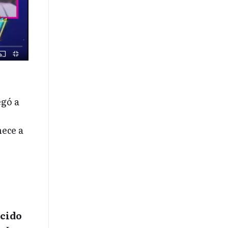
egó a
nece a
ocido