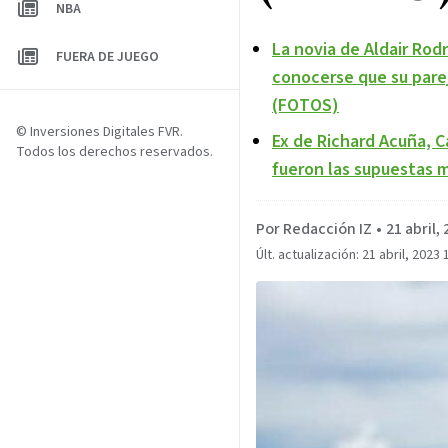
NBA
La novia de Aldair Rod
FUERA DE JUEGO
conocerse que su parej
(FOTOS)
© Inversiones Digitales FVR.
Ex de Richard Acuña, C
Todos los derechos reservados.
fueron las supuestas 
Por Redacción IZ
•
21 abril,
Últ. actualización: 21 abril, 2023 