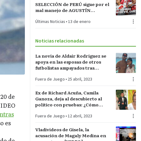
SELECCIÓN de PERÚ sigue por el
mal manejo de AGUSTÍN
LOZANO al frente de la
Últimas Noticias
•
13 de enero
FEDERACIÓN PERUANA de
FÚTBOL
Noticias relacionadas
La novia de Aldair Rodríguez se
apoya en las esposas de otros
futbolistas ampayados tras
conocerse que su pareja le fue
Fuera de Juego
•
25 abril, 2023
infiel: ¡Así demostró que podría
perdonar al pelotero! (FOTOS)
Ex de Richard Acuña, Camila
 20 de
Ganoza, deja al descubierto al
VIDEO
político con pruebas: ¿Cómo
fueron las supuestas mentiras
ntras
Fuera de Juego
•
12 abril, 2023
sobre querer casarse con
o es
Brunella Horna?
Vladivideos de Gisela, la
acusación de Magaly Medina en
ido de