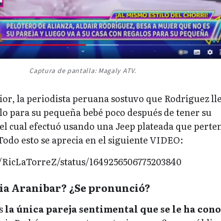
Captura de pantalla: Magaly ATV.
or, la periodista peruana sostuvo que Rodríguez ll
alo para su pequeña bebé poco después de tener su
el cual efectuó usando una Jeep plateada que perte
Todo esto se aprecia en el siguiente VIDEO:
m/RicLaTorreZ/status/1649256506775203840
dia Aranibar? ¿Se pronunció?
es
la única pareja sentimental que se le ha con