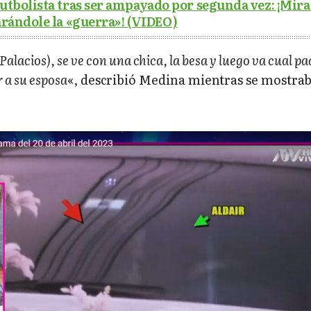
futbolista tras ser ampayado por segunda vez: ¡Mir
arándole la «guerra»! (VIDEO)
(Palacios), se ve con una chica, la besa y luego va cual pa
 a su esposa
«, describió Medina mientras se mostrab