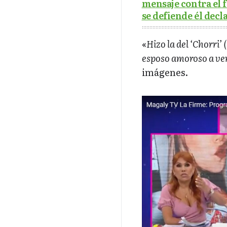
mensaje contra el 
se defiende él decl
«
Hizo la del ‘Chorri’ 
esposo amoroso a ver
imágenes.