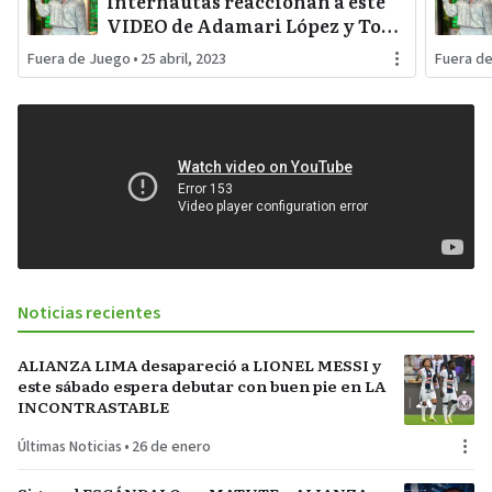
Internautas reaccionan a este
VIDEO de Adamari López y Toni
Costa bailando con Alaïa
Fuera de Juego
•
25 abril, 2023
Fuera d
Noticias recientes
ALIANZA LIMA desapareció a LIONEL MESSI y
este sábado espera debutar con buen pie en LA
INCONTRASTABLE
Últimas Noticias
•
26 de enero