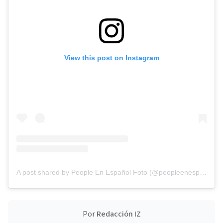
View this post on Instagram
A post shared by People En Español Foto (@peopleenespanolfoto)
Por
Redacción IZ