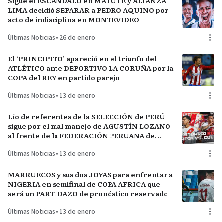
Sigue el ESCÁNDALO en MATUTE y ALIANZA
LIMA decidió SEPARAR a PEDRO AQUINO por
acto de indisciplina en MONTEVIDEO
Últimas Noticias
•
26 de enero
El ‘PRINCIPITO’ apareció en el triunfo del
ATLÉTICO ante DEPORTIVO LA CORUÑA por la
COPA del REY en partido parejo
Últimas Noticias
•
13 de enero
Lío de referentes de la SELECCIÓN de PERÚ
sigue por el mal manejo de AGUSTÍN LOZANO
al frente de la FEDERACIÓN PERUANA de
FÚTBOL
Últimas Noticias
•
13 de enero
MARRUECOS y sus dos JOYAS para enfrentar a
NIGERIA en semifinal de COPA AFRICA que
será un PARTIDAZO de pronóstico reservado
Últimas Noticias
•
13 de enero