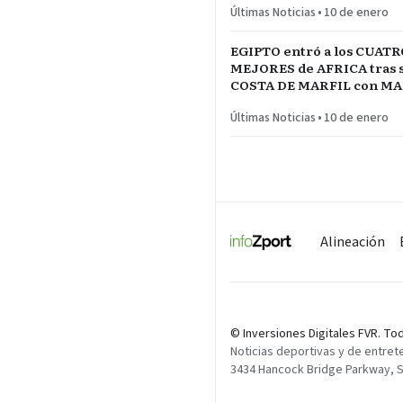
Últimas Noticias
•
10 de enero
EGIPTO entró a los CUATR
MEJORES de AFRICA tras s
COSTA DE MARFIL con 
Y SALAH…QUE VENGA SE
Últimas Noticias
•
10 de enero
Alineación
© Inversiones Digitales FVR. T
Noticias deportivas y de entret
3434 Hancock Bridge Parkway, Su