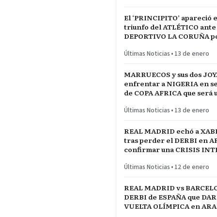
El ‘PRINCIPITO’ apareció e
triunfo del ATLÉTICO ante
DEPORTIVO LA CORUÑA po
del REY en partido parejo
Últimas Noticias
•
13 de enero
MARRUECOS y sus dos JOY
enfrentar a NIGERIA en se
de COPA AFRICA que será 
PARTIDAZO de pronóstico
Últimas Noticias
•
13 de enero
reservado
REAL MADRID echó a XAB
tras perder el DERBI en A
confirmar una CRISIS IN
jugadores referentes del p
Últimas Noticias
•
12 de enero
REAL MADRID vs BARCELO
DERBI de ESPAÑA que DARÍ
VUELTA OLÍMPICA en ARAB
INICIO de TEMPORADA