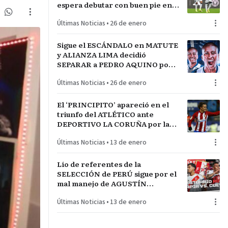
espera debutar con buen pie en
LA INCONTRASTABLE
Últimas Noticias
•
26 de enero
Sigue el ESCÁNDALO en MATUTE
y ALIANZA LIMA decidió
SEPARAR a PEDRO AQUINO por
acto de indisciplina en
Últimas Noticias
•
26 de enero
MONTEVIDEO
El ‘PRINCIPITO’ apareció en el
triunfo del ATLÉTICO ante
DEPORTIVO LA CORUÑA por la
COPA del REY en partido parejo
Últimas Noticias
•
13 de enero
Lío de referentes de la
SELECCIÓN de PERÚ sigue por el
mal manejo de AGUSTÍN
LOZANO al frente de la
Últimas Noticias
•
13 de enero
FEDERACIÓN PERUANA de
FÚTBOL