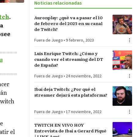
Noticias relacionadas
tch
.
Auronplay: ¿qué va a pasar el 10
de febrero del 2023 en su canal
ía
de Twitch?
osee
Fuera de Juego
•
9 febrero, 2023
Luis Enrique Twitch: ¿Cómo y
u
cuando ver el streaming del DT
de España?
Fuera de Juego
•
24 noviembre, 2022
acer
Ibai deja Twitch: ¿Por qué el
tán
streamer dejará esta plataforma?
Twitch
Fuera de Juego
•
17 noviembre, 2022
ue
TWITCH EN VIVO HOY
Entrevista de Ibai a Gerard Piqué
tir el
| LINK Aquí