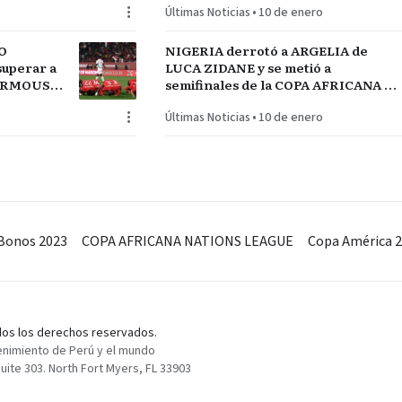
Últimas Noticias
•
10 de enero
O
NIGERIA derrotó a ARGELIA de
uperar a
LUCA ZIDANE y se metió a
MARMOUSH
semifinales de la COPA AFRICANA de
NEGAL
NACIONES ante MARRUECOS
Últimas Noticias
•
10 de enero
Bonos 2023
COPA AFRICANA NATIONS LEAGUE
Copa América 
odos los derechos reservados.
enimiento de Perú y el mundo
ite 303. North Fort Myers, FL 33903