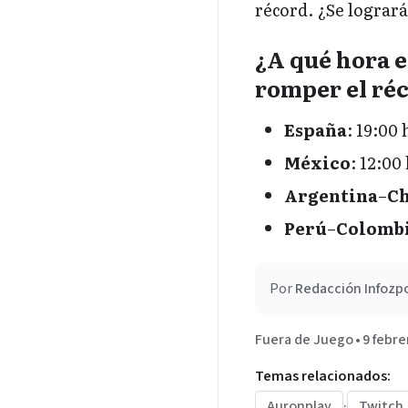
récord. ¿Se logrará
¿A qué hora e
romper el réc
España
: 19:00
México
: 12:00
Argentina
–
Ch
Perú
–
Colomb
Por
Redacción Infozp
Fuera de Juego
•
9 febre
Temas relacionados:
Auronplay
·
Twitch