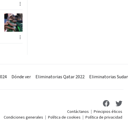
2024
Dónde ver
Eliminatorias Qatar 2022
Eliminatorias Suda
Contáctanos
Principios éticos
Condiciones generales
Política de cookies
Política de privacidad