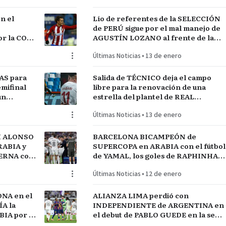
n el
Lío de referentes de la SELECCIÓN
de PERÚ sigue por el mal manejo de
r la COPA
AGUSTÍN LOZANO al frente de la
FEDERACIÓN PERUANA de FÚTBOL
Últimas Noticias
•
13 de enero
AS para
Salida de TÉCNICO deja el campo
mifinal
libre para la renovación de una
un
estrella del plantel de REAL
MADRID
Últimas Noticias
•
13 de enero
I ALONSO
BARCELONA BICAMPEÓN de
RABIA y
SUPERCOPA en ARABIA con el fútbol
TERNA con
de YAMAL, los goles de RAPHINHA y
lantel
las manos de JOAN GARCÍA
Últimas Noticias
•
12 de enero
NA en el
ALIANZA LIMA perdió con
A la
INDEPENDIENTE de ARGENTINA en
IA por el
el debut de PABLO GUEDE en la serie
RÍO DE LA PLATA de URUGUAY