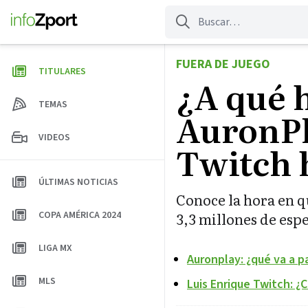
Saltar
al
contenido
FUERA DE JUEGO
TITULARES
¿A qué h
TEMAS
AuronPl
VIDEOS
Twitch h
ÚLTIMAS NOTICIAS
Conoce la hora en q
COPA AMÉRICA 2024
3,3 millones de esp
LIGA MX
Auronplay: ¿qué va a p
MLS
Luis Enrique Twitch: ¿