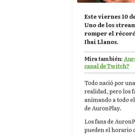
Este viernes 10 
Uno de los strea
romper el récord 
Ibai Llanos.
Mira también:
Auro
canal de Twitch?
Todo nació por una 
realidad, pero los 
animando a todo el 
de AuronPlay.
Los fans de AuronPl
pueden el horario d