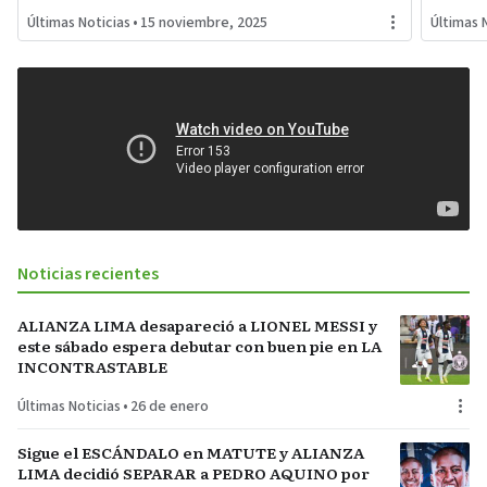
QATAR con GOLES de LAUTARO
Últimas Noticias
•
15 noviembre, 2025
Últimas 
MARTÍNEZ y LIONEL MESSI
Noticias recientes
ALIANZA LIMA desapareció a LIONEL MESSI y
este sábado espera debutar con buen pie en LA
INCONTRASTABLE
Últimas Noticias
•
26 de enero
Sigue el ESCÁNDALO en MATUTE y ALIANZA
LIMA decidió SEPARAR a PEDRO AQUINO por